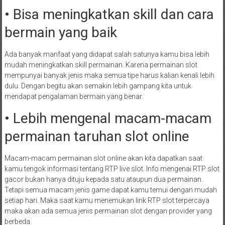
• Bisa meningkatkan skill dan cara
bermain yang baik
Ada banyak manfaat yang didapat salah satunya kamu bisa lebih
mudah meningkatkan skill permainan. Karena permainan slot
mempunyai banyak jenis maka semua tipe harus kalian kenali lebih
dulu. Dengan begitu akan semakin lebih gampang kita untuk
mendapat pengalaman bermain yang benar.
• Lebih mengenal macam-macam
permainan taruhan slot online
Macam-macam permainan slot online akan kita dapatkan saat
kamu tengok informasi tentang RTP live slot. Info mengenai RTP slot
gacor bukan hanya dituju kepada satu ataupun dua permainan.
Tetapi semua macam jenis game dapat kamu temui dengan mudah
setiap hari. Maka saat kamu menemukan link RTP slot terpercaya
maka akan ada semua jenis permainan slot dengan provider yang
berbeda.