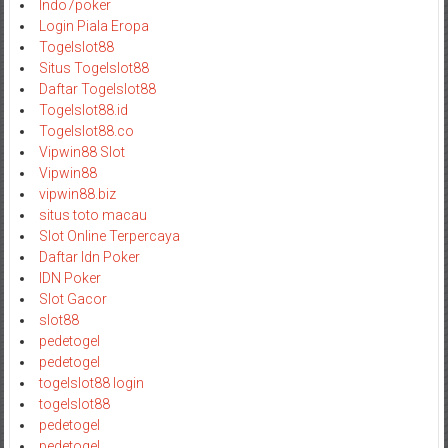
Indo7poker
Login Piala Eropa
Togelslot88
Situs Togelslot88
Daftar Togelslot88
Togelslot88.id
Togelslot88.co
Vipwin88 Slot
Vipwin88
vipwin88.biz
situs toto macau
Slot Online Terpercaya
Daftar Idn Poker
IDN Poker
Slot Gacor
slot88
pedetogel
pedetogel
togelslot88 login
togelslot88
pedetogel
pedetogel