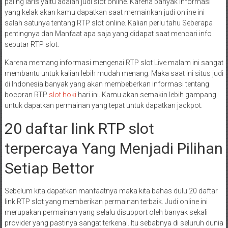
paling laris yaitu adalah judi slot online. Karena banyak informasi
yang kelak akan kamu dapatkan saat memainkan judi online ini
salah satunya tentang RTP slot online. Kalian perlu tahu Seberapa
pentingnya dan Manfaat apa saja yang didapat saat mencari info
seputar RTP slot.
Karena memang informasi mengenai RTP slot Live malam ini sangat
membantu untuk kalian lebih mudah menang. Maka saat ini situs judi
di Indonesia banyak yang akan membeberkan informasi tentang
bocoran RTP
slot hoki
hari ini. Kamu akan semakin lebih gampang
untuk dapatkan permainan yang tepat untuk dapatkan jackpot.
20 daftar link RTP slot
terpercaya Yang Menjadi Pilihan
Setiap Bettor
Sebelum kita dapatkan manfaatnya maka kita bahas dulu 20 daftar
link RTP slot yang memberikan permainan terbaik. Judi online ini
merupakan permainan yang selalu disupport oleh banyak sekali
provider yang pastinya sangat terkenal. Itu sebabnya di seluruh dunia