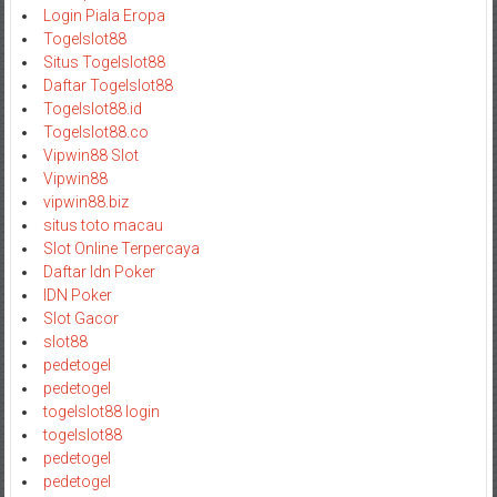
Login Piala Eropa
Togelslot88
Situs Togelslot88
Daftar Togelslot88
Togelslot88.id
Togelslot88.co
Vipwin88 Slot
Vipwin88
vipwin88.biz
situs toto macau
Slot Online Terpercaya
Daftar Idn Poker
IDN Poker
Slot Gacor
slot88
pedetogel
pedetogel
togelslot88 login
togelslot88
pedetogel
pedetogel