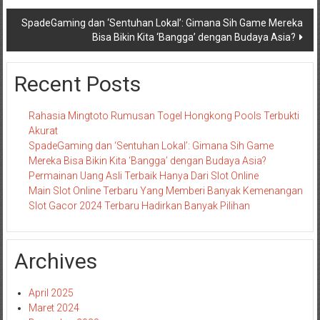
pos
SpadeGaming dan ‘Sentuhan Lokal’: Gimana Sih Game Mereka
Bisa Bikin Kita ‘Bangga’ dengan Budaya Asia?
Recent Posts
Rahasia Mingtoto Rumusan Togel Hongkong Pools Terbukti
Akurat
SpadeGaming dan ‘Sentuhan Lokal’: Gimana Sih Game
Mereka Bisa Bikin Kita ‘Bangga’ dengan Budaya Asia?
Permainan Uang Asli Terbaik Hanya Dari Slot Online
Main Slot Online Terbaru Yang Memberi Banyak Kemenangan
Slot Gacor 2024 Terbaru Hadirkan Banyak Pilihan
Archives
April 2025
Maret 2024